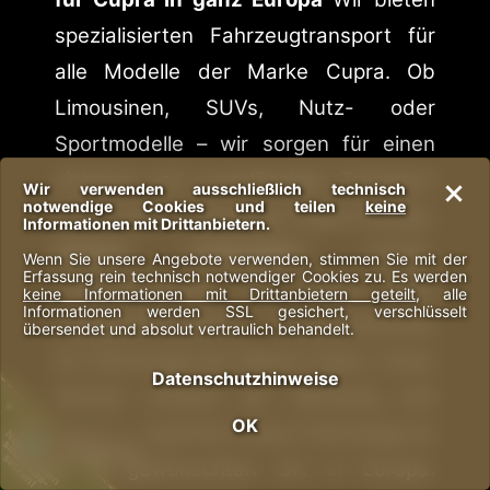
spezialisierten Fahrzeugtransport für
alle Modelle der Marke Cupra. Ob
Limousinen, SUVs, Nutz- oder
Sportmodelle – wir sorgen für einen
sicheren und zuverlässigen Transport
Wir verwenden ausschließlich technisch
notwendige Cookies und teilen
keine
Ihres Cupra-Fahrzeugs in ganz Europa.
Informationen mit Drittanbietern.
Unsere Leistungen:
Cupra-
Wenn Sie unsere Angebote verwenden, stimmen Sie mit der
Erfassung rein technisch notwendiger Cookies zu. Es werden
Transportservice: Wir bieten einen
keine Informationen mit Drittanbietern geteilt
, alle
Informationen werden SSL gesichert, verschlüsselt
maßgeschneiderten Transportservice
übersendet und absolut vertraulich behandelt.
für Fahrzeuge der Marke Cupra. Unser
Datenschutzhinweise
Service umfasst die Abholung und
+
JOBS
OK
Auslieferung Ihres Cupra-Fahrzeugs an
Neue Stellen
sind zu be-
setzen!
jeden gewünschten Ort in Europa.