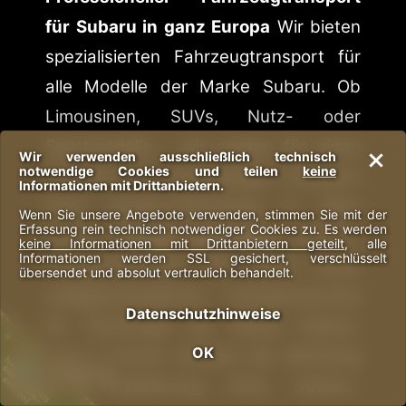
für Subaru in ganz Europa
Wir bieten
spezialisierten Fahrzeugtransport für
alle Modelle der Marke Subaru. Ob
Limousinen, SUVs, Nutz- oder
Sportmodelle – wir sorgen für einen
Wir verwenden ausschließlich technisch
notwendige Cookies und teilen
keine
sicheren und zuverlässigen Transport
Informationen mit Drittanbietern.
Ihres Subaru-Fahrzeugs in ganz
Wenn Sie unsere Angebote verwenden, stimmen Sie mit der
Erfassung rein technisch notwendiger Cookies zu. Es werden
Europa.
Unsere Leistungen:
Subaru-
keine Informationen mit Drittanbietern geteilt
, alle
Informationen werden SSL gesichert, verschlüsselt
Transportservice: Wir bieten einen
übersendet und absolut vertraulich behandelt.
maßgeschneiderten Transportservice
Datenschutzhinweise
für Fahrzeuge der Marke Subaru.
+
JOBS
OK
Unser Service umfasst die Abholung
Neue Stellen
sind zu be-
setzen!
und Auslieferung Ihres Subaru-