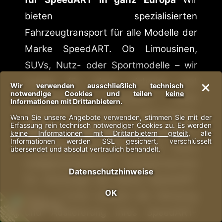
bieten spezialisierten
Fahrzeugtransport für alle Modelle der
Marke SpeedART. Ob Limousinen,
SUVs, Nutz- oder Sportmodelle – wir
sorgen für einen sicheren und
Wir verwenden ausschließlich technisch
notwendige Cookies und teilen
keine
zuverlässigen Transport Ihres
Informationen mit Drittanbietern.
SpeedART-Fahrzeugs in ganz Europa.
Wenn Sie unsere Angebote verwenden, stimmen Sie mit der
Erfassung rein technisch notwendiger Cookies zu. Es werden
Unsere Leistungen:
SpeedART-
keine Informationen mit Drittanbietern geteilt
, alle
Informationen werden SSL gesichert, verschlüsselt
Transportservice: Wir bieten einen
übersendet und absolut vertraulich behandelt.
maßgeschneiderten Transportservice
Datenschutzhinweise
für Fahrzeuge der Marke SpeedART.
OK
Unser Service umfasst die Abholung
+
JOBS
Neue Stellen
und Auslieferung Ihres SpeedART-
ind zu be-
setzen!