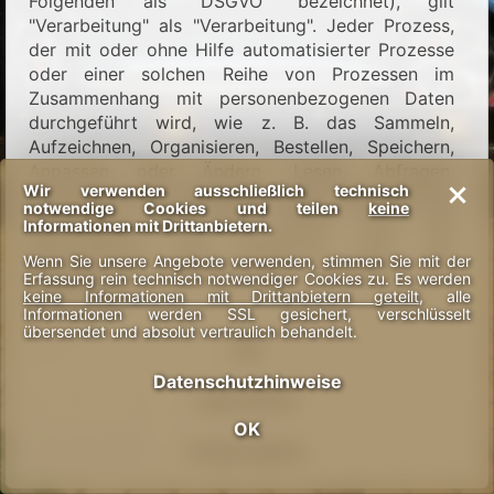
Folgenden als "DSGVO" bezeichnet), gilt
"Verarbeitung" als "Verarbeitung". Jeder Prozess,
der mit oder ohne Hilfe automatisierter Prozesse
oder einer solchen Reihe von Prozessen im
Zusammenhang mit personenbezogenen Daten
durchgeführt wird, wie z. B. das Sammeln,
Aufzeichnen, Organisieren, Bestellen, Speichern,
Anpassen oder Ändern, Lesen, Abfragen,
Wir verwenden ausschließlich technisch
Verwenden und Offenlegen durch Übermittlung,
notwendige Cookies und teilen
keine
Verbreitung oder jede andere Form der
Informationen mit Drittanbietern.
Bereitstellung, des Vergleichs oder der
Wenn Sie unsere Angebote verwenden, stimmen Sie mit der
Verknüpfung, Einschränkung, Löschung oder
Erfassung rein technisch notwendiger Cookies zu. Es werden
Zerstörung.
keine Informationen mit Drittanbietern geteilt
, alle
Informationen werden SSL gesichert, verschlüsselt
übersendet und absolut vertraulich behandelt.
Mit der folgenden Datenschutzerklärung
OK
informieren wir Sie insbesondere über Art,
Datenschutzhinweise
Umfang, Zweck, Dauer und Rechtsgrundlage der
Impressum
Verarbeitung personenbezogener Daten, sofern
OK
wir allein oder gemeinsam mit anderen über die
+
Kundendaten
JOBS
Zwecke und Mittel der Verarbeitung entscheiden.
Neue Stellen
ind zu be-
setzen!
Darüber hinaus werden wir Sie im Folgenden über